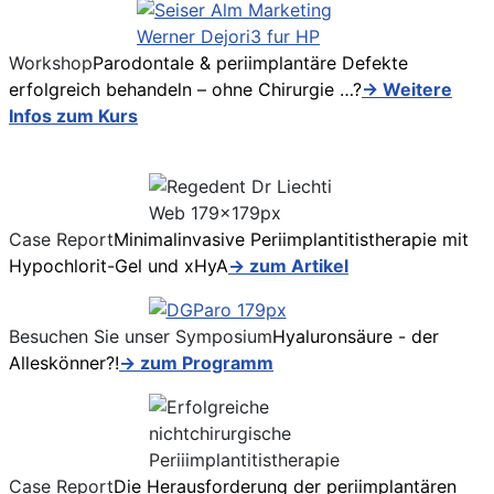
Workshop
Parodontale & periimplantäre Defekte
erfolgreich behandeln – ohne Chirurgie …?
→ Weitere
Infos zum Kurs
Case Report
Minimalinvasive Periimplantitistherapie mit
Hypochlorit-Gel und xHyA
→ zum Artikel
Besuchen Sie unser Symposium
Hyaluronsäure - der
Alleskönner?!
→ zum Programm
Case Report
Die Herausforderung der periimplantären